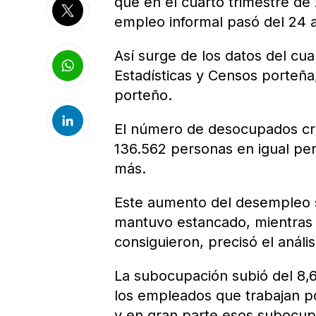
que en el cuarto trimestre de 
empleo informal pasó del 24 a
Así surge de los datos del cua
Estadísticas y Censos porteñ
porteño.
El número de desocupados crec
136.562 personas en igual pe
más.
Este aumento del desempleo 
mantuvo estancado, mientras q
consiguieron, precisó el anális
La subocupación subió del 8,6
los empleados que trabajan p
y en gran parte esos subocu