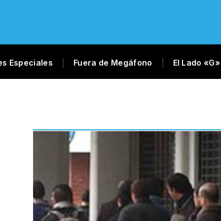
es Especiales
Fuera de Megáfono
El Lado «G»