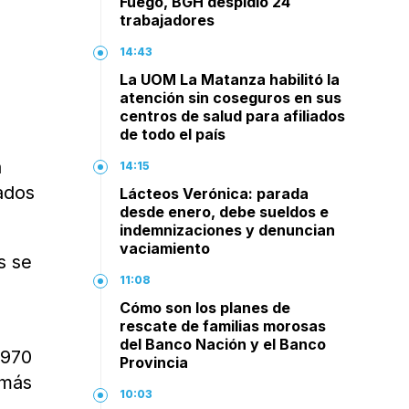
Fuego, BGH despidió 24
trabajadores
14:43
La UOM La Matanza habilitó la
atención sin coseguros en sus
centros de salud para afiliados
de todo el país
a
14:15
ados
Lácteos Verónica: parada
desde enero, debe sueldos e
indemnizaciones y denuncian
vaciamiento
s se
11:08
Cómo son los planes de
rescate de familias morosas
del Banco Nación y el Banco
.970
Provincia
 más
10:03