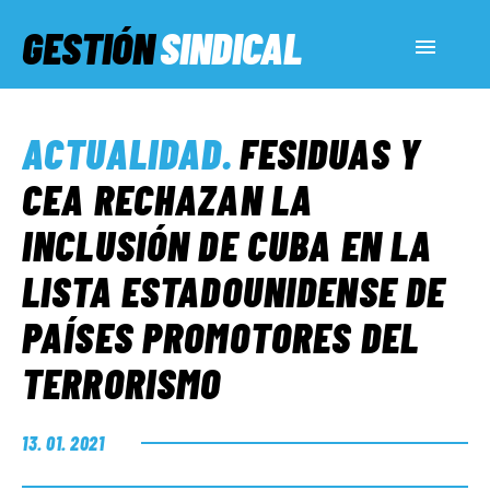
GESTIÓN
SINDICAL
ACTUALIDAD
ACTUALIDAD
.
FESIDUAS Y
SERVICIOS SOCIALES
CEA RECHAZAN LA
INCLUSIÓN DE CUBA EN LA
INFORMES ESPECIALES
LISTA ESTADOUNIDENSE DE
PAÍSES PROMOTORES DEL
FUERA DE MEGÁFONO
TERRORISMO
EL LADO «G»
13. 01. 2021