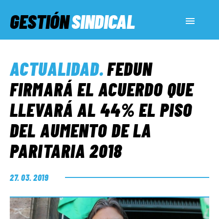
GESTIÓN
SINDICAL
ACTUALIDAD
ACTUALIDAD
.
FEDUN
SERVICIOS SOCIALES
FIRMARÁ EL ACUERDO QUE
LLEVARÁ AL 44% EL PISO
INFORMES ESPECIALES
DEL AUMENTO DE LA
PARITARIA 2018
FUERA DE MEGÁFONO
27. 03. 2019
EL LADO «G»