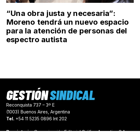
“Una obra justa y necesaria”:
Moreno tendrá un nuevo espacio
para la atención de personas del
espectro autista
GESTIÓN
SINDICAL
Reconquista 737 – 3º E
(1003) Buenos Aires, Argentina
Tel.
+54 11 5235 0896 Int 202
Propietario:
Comunicación Editorial Gráfica Argentina S.A.
Número de Registro:
44103971