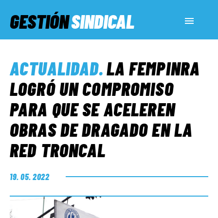
GESTIÓN
SINDICAL
ACTUALIDAD
ACTUALIDAD
.
LA FEMPINRA
SERVICIOS SOCIALES
LOGRÓ UN COMPROMISO
PARA QUE SE ACELEREN
INFORMES ESPECIALES
OBRAS DE DRAGADO EN LA
RED TRONCAL
FUERA DE MEGÁFONO
19. 05. 2022
EL LADO «G»