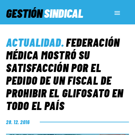
GESTIÓN
SINDICAL
ACTUALIDAD
ACTUALIDAD
.
FEDERACIÓN
SERVICIOS SOCIALES
MÉDICA MOSTRÓ SU
SATISFACCIÓN POR EL
INFORMES ESPECIALES
PEDIDO DE UN FISCAL DE
PROHIBIR EL GLIFOSATO EN
FUERA DE MEGÁFONO
TODO EL PAÍS
EL LADO «G»
28. 12. 2016