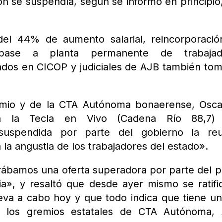
n se suspendía, según se informó en principio
 del 44% de aumento salarial, reincorporaci
, pase a planta permanente de trabajad
ados en CICOP y judiciales de AJB también to
remio y de la CTA Autónoma bonaerense, Osc
con la Tecla en Vivo (Cadena Río 88,7)
suspendida por parte del gobierno la reu
a la angustia de los trabajadores del estado».
rábamos una oferta superadora por parte del 
ia», y resaltó que desde ayer mismo se ratifi
eva a cabo hoy y que todo indica que tiene un
n los gremios estatales de CTA Autónoma, 