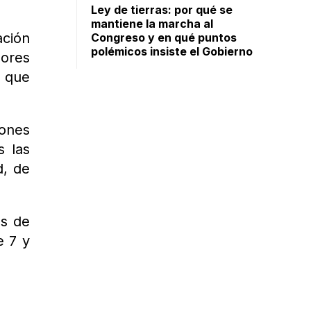
Ley de tierras: por qué se
mantiene la marcha al
ación
Congreso y en qué puntos
polémicos insiste el Gobierno
ores
a que
iones
s las
d, de
es de
e 7 y