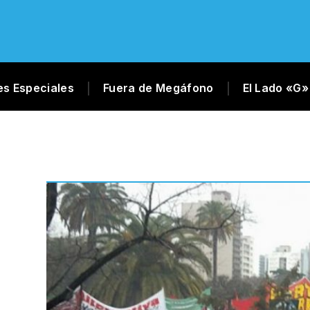
es Especiales
Fuera de Megáfono
El Lado «G»