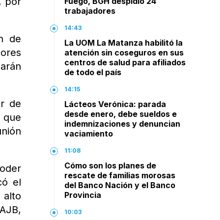
, por
Fuego, BGH despidió 24
trabajadores
14:43
ón de
La UOM La Matanza habilitó la
ores
atención sin coseguros en sus
centros de salud para afiliados
marán
de todo el país
14:15
ar de
Lácteos Verónica: parada
desde enero, debe sueldos e
 que
indemnizaciones y denuncian
nión
vaciamiento
11:08
Cómo son los planes de
poder
rescate de familias morosas
có el
del Banco Nación y el Banco
 alto
Provincia
AJB,
10:03