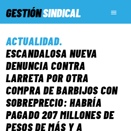
GESTIÓN
SINDICAL
ACTUALIDAD
ACTUALIDAD
.
SERVICIOS SOCIALES
ESCANDALOSA NUEVA
DENUNCIA CONTRA
INFORMES ESPECIALES
LARRETA POR OTRA
COMPRA DE BARBIJOS CON
FUERA DE MEGÁFONO
SOBREPRECIO: HABRÍA
EL LADO «G»
PAGADO 207 MILLONES DE
PESOS DE MÁS Y A