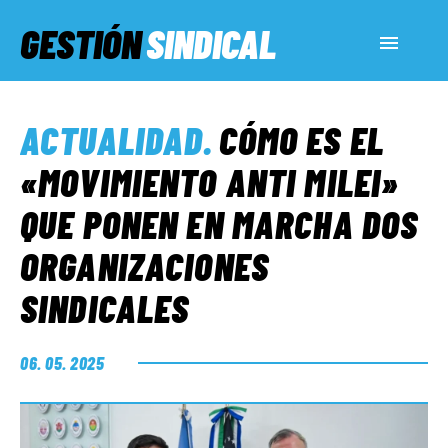
GESTIÓN
SINDICAL
ACTUALIDAD
ACTUALIDAD
.
CÓMO ES EL
SERVICIOS SOCIALES
«MOVIMIENTO ANTI MILEI»
QUE PONEN EN MARCHA DOS
INFORMES ESPECIALES
ORGANIZACIONES
SINDICALES
FUERA DE MEGÁFONO
06. 05. 2025
EL LADO «G»