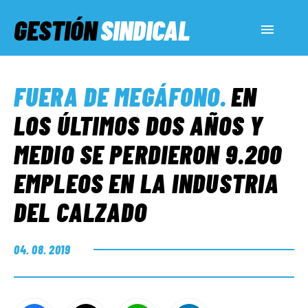
GESTIÓN
SINDICAL
ACTUALIDAD
FUERA DE MEGÁFONO
.
EN
SERVICIOS SOCIALES
LOS ÚLTIMOS DOS AÑOS Y
MEDIO SE PERDIERON 9.200
INFORMES ESPECIALES
EMPLEOS EN LA INDUSTRIA
DEL CALZADO
FUERA DE MEGÁFONO
04. 08. 2019
EL LADO «G»