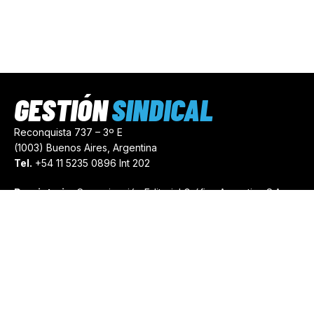
GESTIÓN
SINDICAL
Reconquista 737 – 3º E
(1003) Buenos Aires, Argentina
Tel.
+54 11 5235 0896 Int 202
Propietario:
Comunicación Editorial Gráfica Argentina S.A.
Número de Registro:
44103971
comercial@gestionsindical.com
redaccion@gestionsindical.com
Media Kit