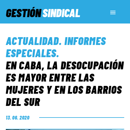
GESTIÓN
SINDICAL
ACTUALIDAD
ACTUALIDAD
.
INFORMES
SERVICIOS SOCIALES
ESPECIALES
.
EN CABA, LA DESOCUPACIÓN
INFORMES ESPECIALES
ES MAYOR ENTRE LAS
MUJERES Y EN LOS BARRIOS
FUERA DE MEGÁFONO
DEL SUR
EL LADO «G»
13. 06. 2020