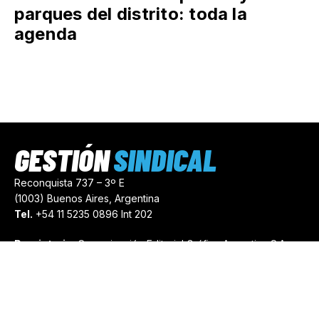
parques del distrito: toda la
agenda
GESTIÓN
SINDICAL
Reconquista 737 – 3º E
(1003) Buenos Aires, Argentina
Tel.
+54 11 5235 0896 Int 202
Propietario:
Comunicación Editorial Gráfica Argentina S.A.
Número de Registro:
44103971
comercial@gestionsindical.com
redaccion@gestionsindical.com