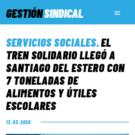
GESTIÓN
SINDICAL
ACTUALIDAD
SERVICIOS SOCIALES
.
EL
SERVICIOS SOCIALES
TREN SOLIDARIO LLEGÓ A
SANTIAGO DEL ESTERO CON
INFORMES ESPECIALES
7 TONELADAS DE
ALIMENTOS Y ÚTILES
FUERA DE MEGÁFONO
ESCOLARES
EL LADO «G»
13. 03. 2020