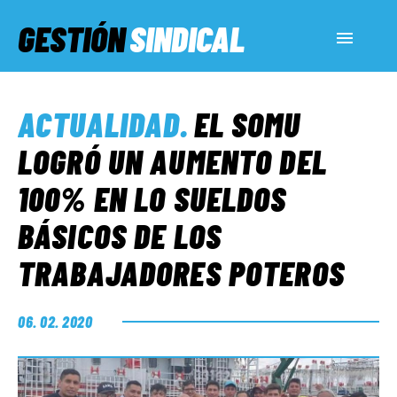
GESTIÓN
SINDICAL
ACTUALIDAD
ACTUALIDAD
.
EL SOMU
SERVICIOS SOCIALES
LOGRÓ UN AUMENTO DEL
100% EN LO SUELDOS
INFORMES ESPECIALES
BÁSICOS DE LOS
TRABAJADORES POTEROS
FUERA DE MEGÁFONO
06. 02. 2020
EL LADO «G»