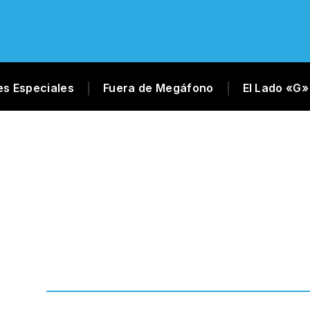
es Especiales
Fuera de Megáfono
El Lado «G»
L