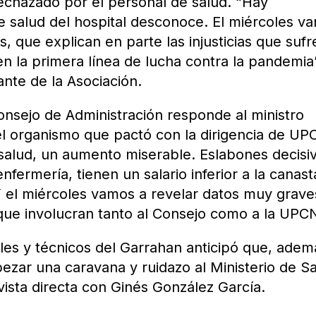
rechazado por el personal de salud. “Hay
e salud del hospital desconoce. El miércoles v
, que explican en parte las injusticias que sufr
n la primera línea de lucha contra la pandemia
rante de la Asociación.
onsejo de Administración responde al ministro
 el organismo que pactó con la dirigencia de UP
salud, un aumento miserable. Eslabones decisi
nfermería, tienen un salario inferior a la canas
Y el miércoles vamos a revelar datos muy grave
l que involucran tanto al Consejo como a la UPC
ales y técnicos del Garrahan anticipó que, adem
ezar una caravana y ruidazo al Ministerio de S
vista directa con Ginés González García.