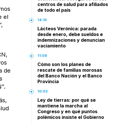
centros de salud para afiliados
amos
de todo el país
e el
14:15
”,
Lácteos Verónica: parada
desde enero, debe sueldos e
indemnizaciones y denuncian
vaciamiento
CN,
11:08
vos
Cómo son los planes de
ta de
rescate de familias morosas
del Banco Nación y el Banco
s
Provincia
N”.
10:03
ás,
Ley de tierras: por qué se
mantiene la marcha al
alud
Congreso y en qué puntos
polémicos insiste el Gobierno