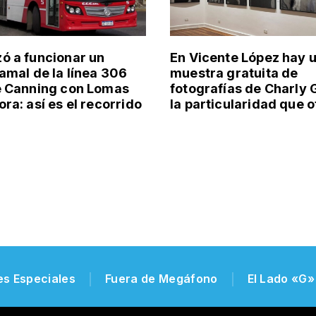
 a funcionar un
En Vicente López hay 
amal de la línea 306
muestra gratuita de
e Canning con Lomas
fotografías de Charly 
ra: así es el recorrido
la particularidad que 
es Especiales
Fuera de Megáfono
El Lado «G»