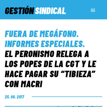
GESTIÓN
SINDICAL
ACTUALIDAD
FUERA DE MEGÁFONO
.
SERVICIOS SOCIALES
INFORMES ESPECIALES
.
EL PERONISMO RELEGA A
INFORMES ESPECIALES
LOS POPES DE LA CGT Y LE
HACE PAGAR SU “TIBIEZA”
FUERA DE MEGÁFONO
CON MACRI
EL LADO «G»
25. 06. 2017