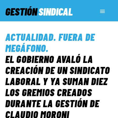
GESTIÓN
SINDICAL
ACTUALIDAD
ACTUALIDAD
.
FUERA DE
SERVICIOS SOCIALES
MEGÁFONO
.
EL GOBIERNO AVALÓ LA
INFORMES ESPECIALES
CREACIÓN DE UN SINDICATO
LABORAL Y YA SUMAN DIEZ
FUERA DE MEGÁFONO
LOS GREMIOS CREADOS
EL LADO «G»
DURANTE LA GESTIÓN DE
CLAUDIO MORONI