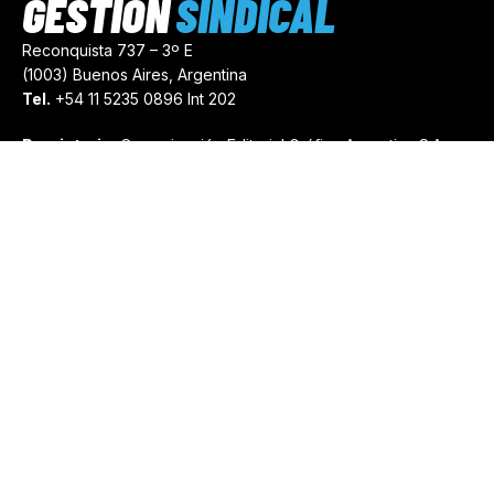
GESTIÓN
SINDICAL
Reconquista 737 – 3º E
(1003) Buenos Aires, Argentina
Tel.
+54 11 5235 0896 Int 202
Propietario:
Comunicación Editorial Gráfica Argentina S.A.
Número de Registro:
44103971
comercial@gestionsindical.com
redaccion@gestionsindical.com
Media Kit
Copyright © 2021.
Gestión Sindical. Todos Los Derechos
Reservados.
by