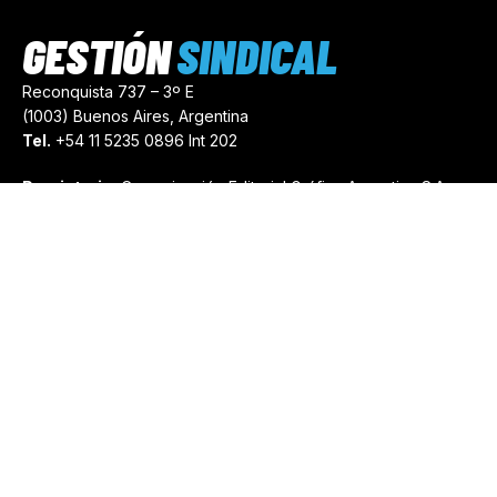
GESTIÓN
SINDICAL
Reconquista 737 – 3º E
(1003) Buenos Aires, Argentina
Tel.
+54 11 5235 0896 Int 202
Propietario:
Comunicación Editorial Gráfica Argentina S.A.
Número de Registro:
44103971
comercial@gestionsindical.com
redaccion@gestionsindical.com
Media Kit
Copyright © 2021.
Gestión Sindical. Todos Los Derechos
Reservados.
by