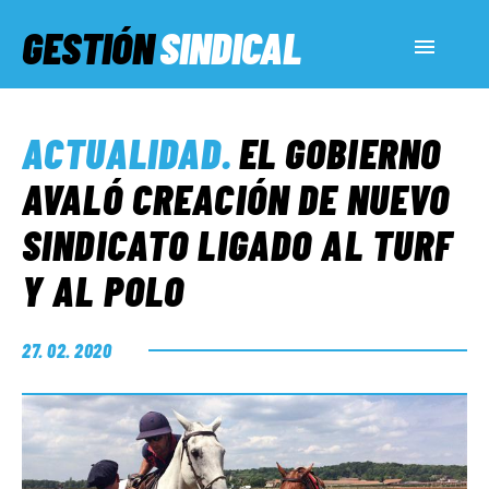
GESTIÓN
SINDICAL
ACTUALIDAD
ACTUALIDAD
.
EL GOBIERNO
SERVICIOS SOCIALES
AVALÓ CREACIÓN DE NUEVO
SINDICATO LIGADO AL TURF
INFORMES ESPECIALES
Y AL POLO
FUERA DE MEGÁFONO
27. 02. 2020
EL LADO «G»