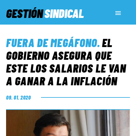
GESTIÓN
SINDICAL
ACTUALIDAD
FUERA DE MEGÁFONO
.
EL
SERVICIOS SOCIALES
GOBIERNO ASEGURA QUE
ESTE LOS SALARIOS LE VAN
INFORMES ESPECIALES
A GANAR A LA INFLACIÓN
FUERA DE MEGÁFONO
09. 01. 2020
EL LADO «G»