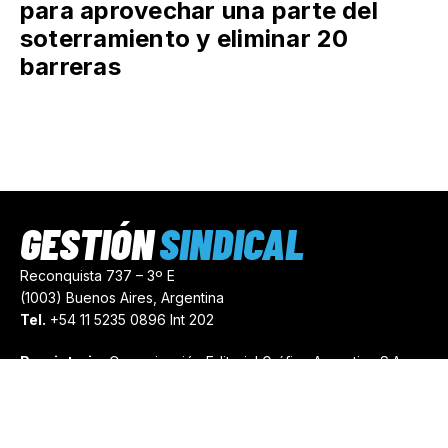
para aprovechar una parte del
soterramiento y eliminar 20
barreras
GESTIÓN
SINDICAL
Reconquista 737 – 3º E
(1003) Buenos Aires, Argentina
Tel.
+54 11 5235 0896 Int 202
Propietario:
Comunicación Editorial Gráfica Argentina S.A.
Número de Registro:
44103971
comercial@gestionsindical.com
redaccion@gestionsindical.com