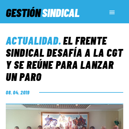
GESTIÓN
SINDICAL
ACTUALIDAD
ACTUALIDAD
.
EL FRENTE
SERVICIOS SOCIALES
SINDICAL DESAFÍA A LA CGT
Y SE REÚNE PARA LANZAR
INFORMES ESPECIALES
UN PARO
FUERA DE MEGÁFONO
08. 04. 2019
EL LADO «G»