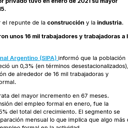
or privado tuvo en enero de 2021 su mayor
15
.
 el repunte de la
construcción
y la
industria
.
on unos 16 mil trabajadores y trabajadoras a 
onal Argentino (SIPA)
informó que la población
ció un 0,3% (en términos desestacionalizados),
ón de alrededor de 16 mil trabajadoras y
ormal.
trata del mayor incremento en 67 meses.
nsión del empleo formal en enero, fue la
5% del total del crecimiento. El segmento se
paración mensual lo que implica que algo más 
empleo formal en la actividad.