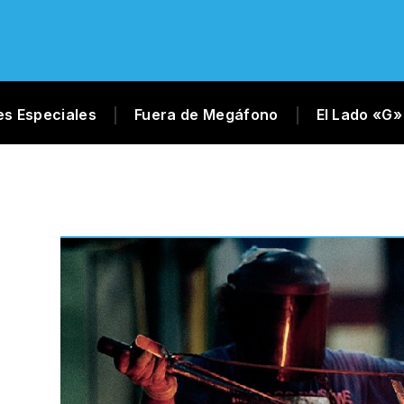
es Especiales
Fuera de Megáfono
El Lado «G»