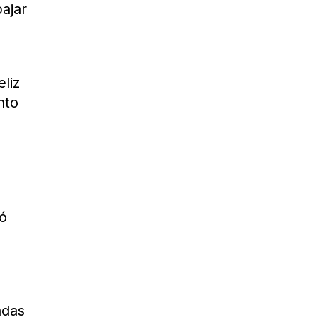
ajar
liz
nto
ló
adas