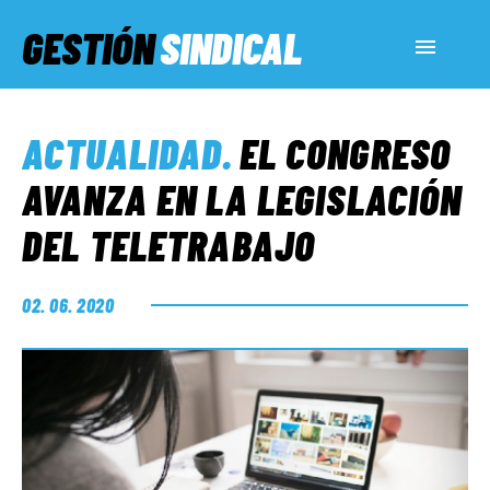
GESTIÓN
SINDICAL
ACTUALIDAD
ACTUALIDAD
.
EL CONGRESO
SERVICIOS SOCIALES
AVANZA EN LA LEGISLACIÓN
DEL TELETRABAJO
INFORMES ESPECIALES
02. 06. 2020
FUERA DE MEGÁFONO
EL LADO «G»