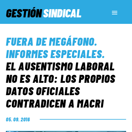
GESTIÓN
SINDICAL
ACTUALIDAD
FUERA DE MEGÁFONO
.
SERVICIOS SOCIALES
INFORMES ESPECIALES
.
EL AUSENTISMO LABORAL
INFORMES ESPECIALES
NO ES ALTO: LOS PROPIOS
DATOS OFICIALES
FUERA DE MEGÁFONO
CONTRADICEN A MACRI
EL LADO «G»
05. 09. 2016