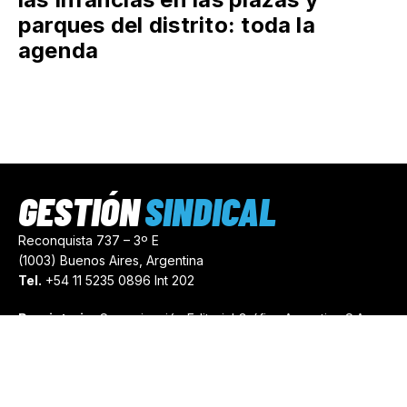
parques del distrito: toda la
agenda
GESTIÓN
SINDICAL
Reconquista 737 – 3º E
(1003) Buenos Aires, Argentina
Tel.
+54 11 5235 0896 Int 202
Propietario:
Comunicación Editorial Gráfica Argentina S.A.
Número de Registro:
44103971
comercial@gestionsindical.com
redaccion@gestionsindical.com