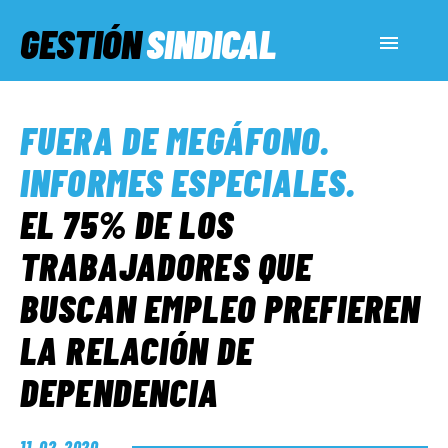
GESTIÓN
SINDICAL
ACTUALIDAD
FUERA DE MEGÁFONO
.
SERVICIOS SOCIALES
INFORMES ESPECIALES
.
EL 75% DE LOS
INFORMES ESPECIALES
TRABAJADORES QUE
BUSCAN EMPLEO PREFIEREN
FUERA DE MEGÁFONO
LA RELACIÓN DE
EL LADO «G»
DEPENDENCIA
11. 02. 2020