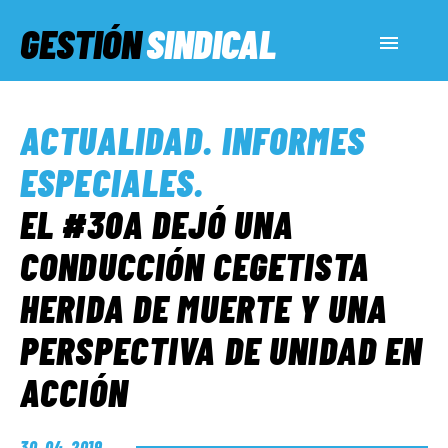
GESTIÓN
SINDICAL
ACTUALIDAD
ACTUALIDAD
.
INFORMES
SERVICIOS SOCIALES
ESPECIALES
.
EL #30A DEJÓ UNA
INFORMES ESPECIALES
CONDUCCIÓN CEGETISTA
HERIDA DE MUERTE Y UNA
FUERA DE MEGÁFONO
PERSPECTIVA DE UNIDAD EN
EL LADO «G»
ACCIÓN
30. 04. 2019