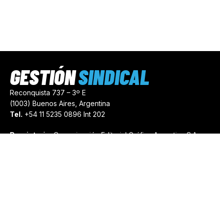
GESTIÓN
SINDICAL
Reconquista 737 – 3º E
(1003) Buenos Aires, Argentina
Tel.
+54 11 5235 0896 Int 202
Propietario:
Comunicación Editorial Gráfica Argentina S.A.
Número de Registro:
44103971
comercial@gestionsindical.com
redaccion@gestionsindical.com
Media Kit