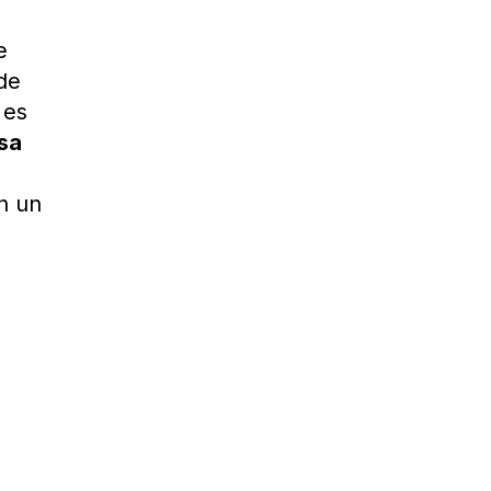
e
 de
 es
sa
n un