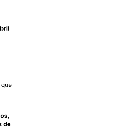
bril
n que
ros,
s de