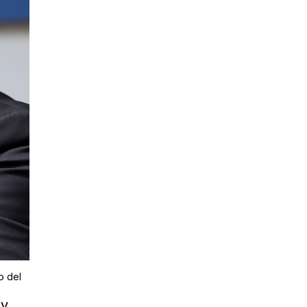
o del
 y