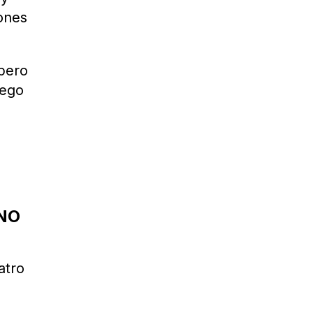
lones
 pero
uego
ONO
atro
d