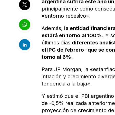
argentina sufrirá este año u
principalmente como consecue
«entorno recesivo».
Además,
la entidad financie
estará en torno al 100%.
Y so
últimos días
diferentes anali
el IPC de febrero -que se co
torno al 6%.
Para JP Morgan, la «estanfla
inflación y crecimiento diverg
tendencia a la baja».
Y estimó que el PBI argentino 
de -0,5% realizada anteriorme
proyección de crecimiento de