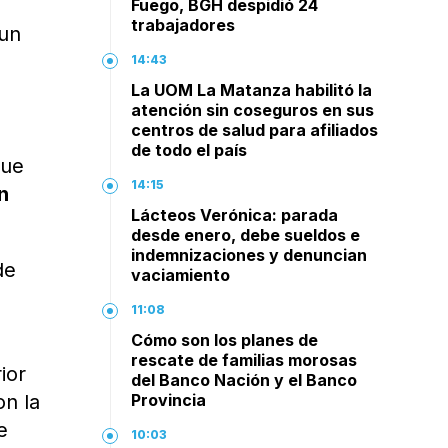
Fuego, BGH despidió 24
trabajadores
 un
14:43
La UOM La Matanza habilitó la
l
atención sin coseguros en sus
centros de salud para afiliados
de todo el país
que
14:15
n
Lácteos Verónica: parada
desde enero, debe sueldos e
indemnizaciones y denuncian
de
vaciamiento
11:08
Cómo son los planes de
rescate de familias morosas
ior
del Banco Nación y el Banco
on la
Provincia
e
10:03