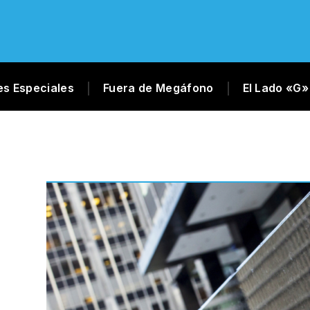
es Especiales
Fuera de Megáfono
El Lado «G»