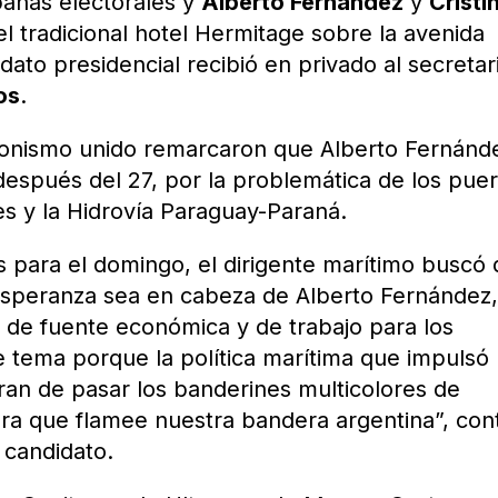
pañas electorales y
Alberto Fernández
y
Cristi
l tradicional hotel Hermitage sobre la avenida
idato presidencial recibió en privado al secretar
os
.
ronismo unido remarcaron que Alberto Fernánd
espués del 27, por la problemática de los puer
es y la Hidrovía Paraguay-Paraná.
 para el domingo, el dirigente marítimo buscó
esperanza sea en cabeza de Alberto Fernández
r de fuente económica y de trabajo para los
e tema porque la política marítima que impulsó
ran de pasar los banderines multicolores de
ra que flamee nuestra bandera argentina”, con
 candidato.