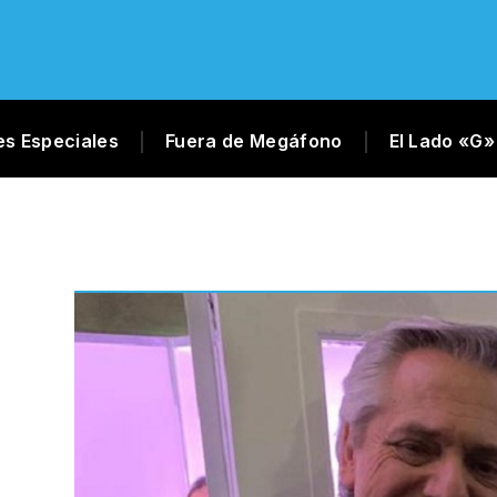
es Especiales
Fuera de Megáfono
El Lado «G»