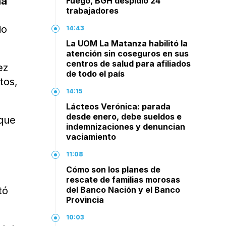
na
Fuego, BGH despidió 24
trabajadores
io
14:43
La UOM La Matanza habilitó la
atención sin coseguros en sus
centros de salud para afiliados
ez
de todo el país
tos,
14:15
Lácteos Verónica: parada
desde enero, debe sueldos e
 que
indemnizaciones y denuncian
,
vaciamiento
11:08
Cómo son los planes de
rescate de familias morosas
tó
del Banco Nación y el Banco
Provincia
10:03