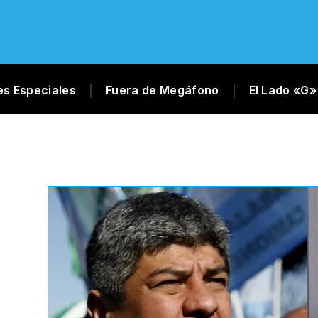
es Especiales
Fuera de Megáfono
El Lado «G»