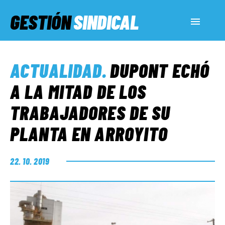
GESTIÓN
SINDICAL
ACTUALIDAD
ACTUALIDAD
.
DUPONT ECHÓ
SERVICIOS SOCIALES
A LA MITAD DE LOS
TRABAJADORES DE SU
INFORMES ESPECIALES
PLANTA EN ARROYITO
FUERA DE MEGÁFONO
22. 10. 2019
EL LADO «G»