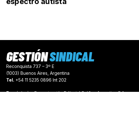
espectro autista
GESTIÓN
SINDICAL
Reconquista 737 – 3º E
(1003) Buenos Aires, Argentina
Tel.
+54 11 5235 0896 Int 202
Propietario:
Comunicación Editorial Gráfica Argentina S.A.
Número de Registro:
44103971
comercial@gestionsindical.com
redaccion@gestionsindical.com
Media Kit