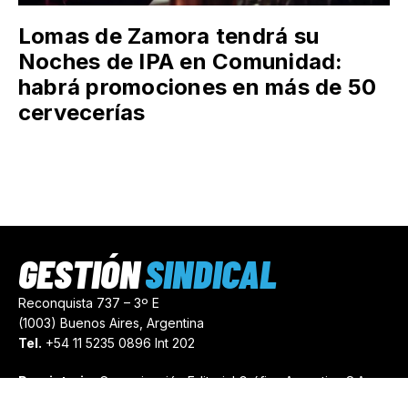
Lomas de Zamora tendrá su
Noches de IPA en Comunidad:
habrá promociones en más de 50
cervecerías
GESTIÓN
SINDICAL
Reconquista 737 – 3º E
(1003) Buenos Aires, Argentina
Tel.
+54 11 5235 0896 Int 202
Propietario:
Comunicación Editorial Gráfica Argentina S.A.
Número de Registro:
44103971