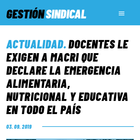
GESTIÓN
SINDICAL
ACTUALIDAD
ACTUALIDAD
.
DOCENTES LE
SERVICIOS SOCIALES
EXIGEN A MACRI QUE
DECLARE LA EMERGENCIA
INFORMES ESPECIALES
ALIMENTARIA,
NUTRICIONAL Y EDUCATIVA
FUERA DE MEGÁFONO
EN TODO EL PAÍS
EL LADO «G»
03. 09. 2019