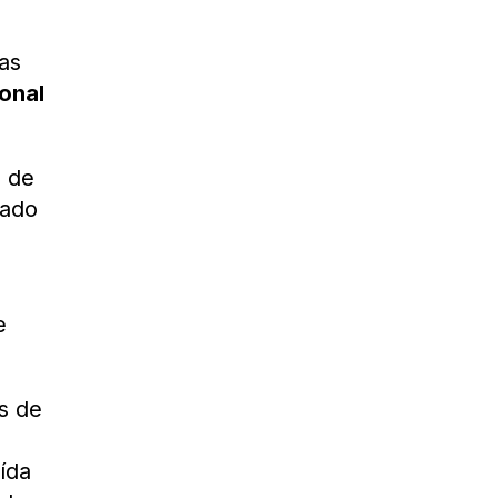
las
onal
 de
dado
e
s de
ída