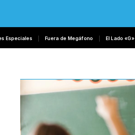
es Especiales
Fuera de Megáfono
El Lado «G»