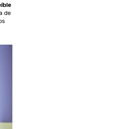
eíble
a de
os