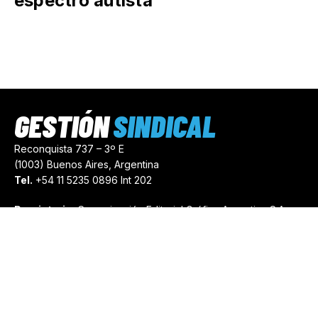
espectro autista
GESTIÓN
SINDICAL
Reconquista 737 – 3º E
(1003) Buenos Aires, Argentina
Tel.
+54 11 5235 0896 Int 202
Propietario:
Comunicación Editorial Gráfica Argentina S.A.
Número de Registro:
44103971
comercial@gestionsindical.com
redaccion@gestionsindical.com
Media Kit