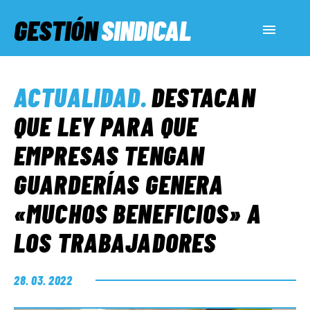
GESTIÓN
SINDICAL
ACTUALIDAD
ACTUALIDAD
.
DESTACAN
SERVICIOS SOCIALES
QUE LEY PARA QUE
EMPRESAS TENGAN
INFORMES ESPECIALES
GUARDERÍAS GENERA
«MUCHOS BENEFICIOS» A
FUERA DE MEGÁFONO
LOS TRABAJADORES
EL LADO «G»
28. 03. 2022