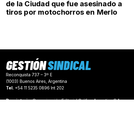
de la Ciudad que fue asesinado a
tiros por motochorros en Merlo
GESTIÓN
SINDICAL
Reconquista 737 – 3º E
(1003) Buenos Aires, Argentina
Tel.
+54 11 5235 0896 Int 202
Propietario:
Comunicación Editorial Gráfica Argentina S.A.
Número de Registro:
44103971
comercial@gestionsindical.com
redaccion@gestionsindical.com