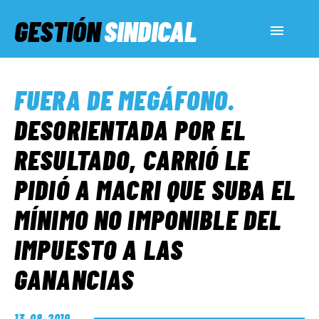
GESTIÓN
SINDICAL
ACTUALIDAD
FUERA DE MEGÁFONO
.
SERVICIOS SOCIALES
DESORIENTADA POR EL
RESULTADO, CARRIÓ LE
INFORMES ESPECIALES
PIDIÓ A MACRI QUE SUBA EL
MÍNIMO NO IMPONIBLE DEL
FUERA DE MEGÁFONO
IMPUESTO A LAS
EL LADO «G»
GANANCIAS
13. 08. 2019