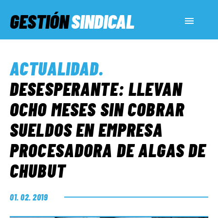
GESTIÓN
SINDICAL
ACTUALIDAD
ACTUALIDAD
.
SERVICIOS SOCIALES
DESESPERANTE: LLEVAN
OCHO MESES SIN COBRAR
INFORMES ESPECIALES
SUELDOS EN EMPRESA
PROCESADORA DE ALGAS DE
FUERA DE MEGÁFONO
CHUBUT
EL LADO «G»
01. 02. 2019