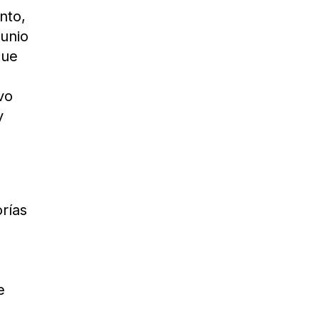
nto,
junio
que
vo
y
rías
e