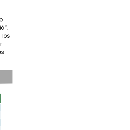
do
ió”,
 los
r
os