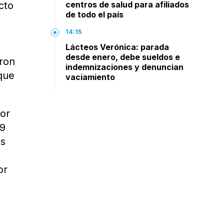
cto
centros de salud para afiliados
de todo el país
14:15
l
Lácteos Verónica: parada
desde enero, debe sueldos e
eron
indemnizaciones y denuncian
 que
vaciamiento
por
19
es
or