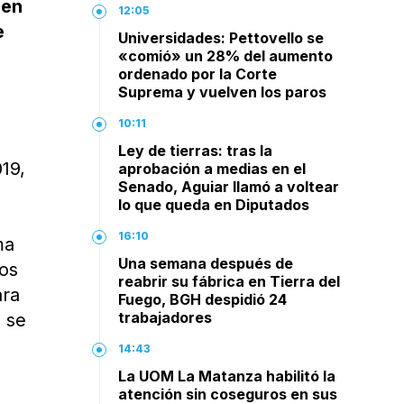
 en
12:05
e
Universidades: Pettovello se
«comió» un 28% del aumento
ordenado por la Corte
Suprema y vuelven los paros
10:11
Ley de tierras: tras la
019,
aprobación a medias en el
Senado, Aguiar llamó a voltear
lo que queda en Diputados
16:10
ma
Una semana después de
ios
reabrir su fábrica en Tierra del
ara
Fuego, BGH despidió 24
trabajadores
o se
14:43
La UOM La Matanza habilitó la
atención sin coseguros en sus