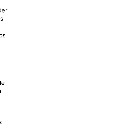
der
os
os
a
de
n
s