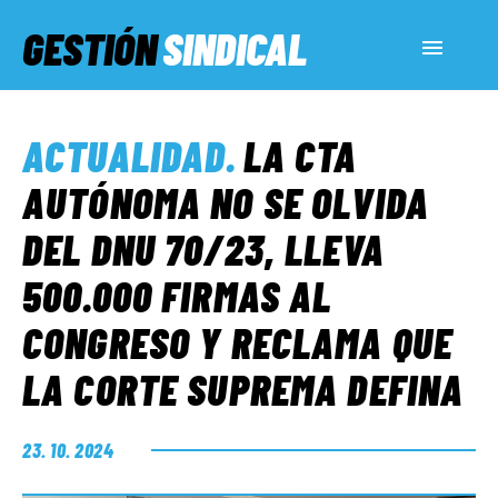
GESTIÓN
SINDICAL
ACTUALIDAD
ACTUALIDAD
.
LA CTA
SERVICIOS SOCIALES
AUTÓNOMA NO SE OLVIDA
DEL DNU 70/23, LLEVA
INFORMES ESPECIALES
500.000 FIRMAS AL
CONGRESO Y RECLAMA QUE
FUERA DE MEGÁFONO
LA CORTE SUPREMA DEFINA
EL LADO «G»
23. 10. 2024