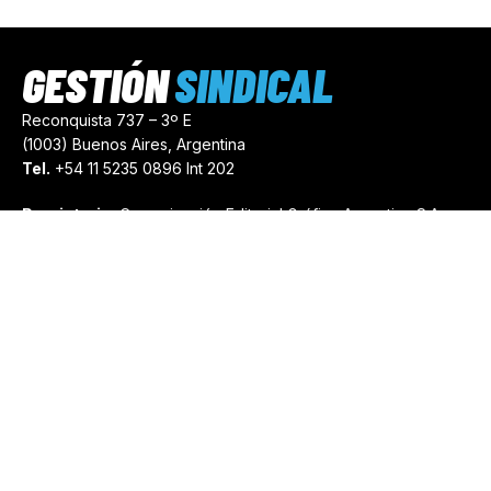
GESTIÓN
SINDICAL
Reconquista 737 – 3º E
(1003) Buenos Aires, Argentina
Tel.
+54 11 5235 0896 Int 202
Propietario:
Comunicación Editorial Gráfica Argentina S.A.
Número de Registro:
44103971
comercial@gestionsindical.com
redaccion@gestionsindical.com
Media Kit
Copyright © 2021.
Gestión Sindical. Todos Los Derechos
Reservados.