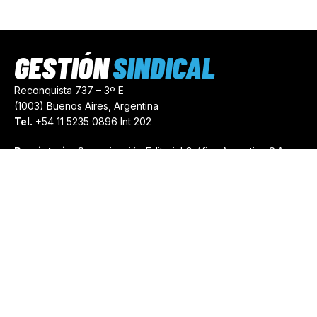
GESTIÓN
SINDICAL
Reconquista 737 – 3º E
(1003) Buenos Aires, Argentina
Tel.
+54 11 5235 0896 Int 202
Propietario:
Comunicación Editorial Gráfica Argentina S.A.
Número de Registro:
44103971
comercial@gestionsindical.com
redaccion@gestionsindical.com
Media Kit
Copyright © 2021.
Gestión Sindical. Todos Los Derechos
Reservados.