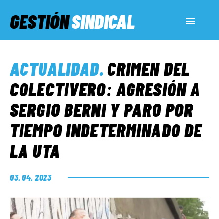
GESTIÓN
SINDICAL
ACTUALIDAD
ACTUALIDAD
.
CRIMEN DEL
SERVICIOS SOCIALES
COLECTIVERO: AGRESIÓN A
SERGIO BERNI Y PARO POR
INFORMES ESPECIALES
TIEMPO INDETERMINADO DE
LA UTA
FUERA DE MEGÁFONO
03. 04. 2023
EL LADO «G»