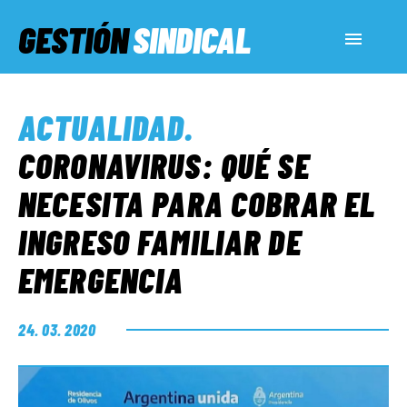
GESTIÓN
SINDICAL
ACTUALIDAD
ACTUALIDAD
.
SERVICIOS SOCIALES
CORONAVIRUS: QUÉ SE
NECESITA PARA COBRAR EL
INFORMES ESPECIALES
INGRESO FAMILIAR DE
EMERGENCIA
FUERA DE MEGÁFONO
24. 03. 2020
EL LADO «G»