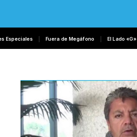
es Especiales
Fuera de Megáfono
El Lado «G»
A