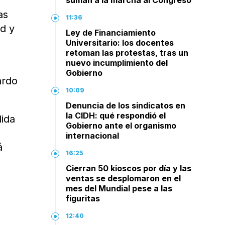
suman a la marcha al Congreso
as
11:36
d y
Ley de Financiamiento
Universitario: los docentes
retoman las protestas, tras un
nuevo incumplimiento del
Gobierno
ardo
10:09
Denuncia de los sindicatos en
la CIDH: qué respondió el
dida
Gobierno ante el organismo
internacional
á
16:25
Cierran 50 kioscos por día y las
ventas se desplomaron en el
mes del Mundial pese a las
figuritas
12:40