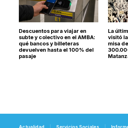
Descuentos para viajar en
La últi
subte y colectivo en el AMBA:
visitó l
qué bancos y billeteras
misa de
devuelven hasta el 100% del
300.000
pasaje
Matanz
Actualidad
Servicios Sociales
Inform