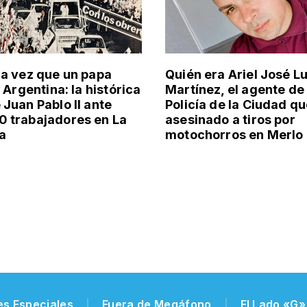
ma vez que un papa
Quién era Ariel José Lu
a Argentina: la histórica
Martínez, el agente de 
 Juan Pablo II ante
Policía de la Ciudad qu
 trabajadores en La
asesinado a tiros por
a
motochorros en Merlo
es Especiales
Fuera de Megáfono
El Lado «G»