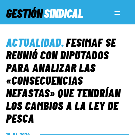
GESTIÓN
SINDICAL
ACTUALIDAD
ACTUALIDAD
.
FESIMAF SE
SERVICIOS SOCIALES
REUNIÓ CON DIPUTADOS
PARA ANALIZAR LAS
INFORMES ESPECIALES
«CONSECUENCIAS
NEFASTAS» QUE TENDRÍAN
FUERA DE MEGÁFONO
LOS CAMBIOS A LA LEY DE
EL LADO «G»
PESCA
19. 01. 2024