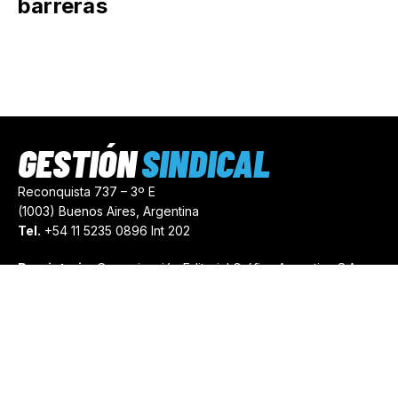
barreras
GESTIÓN
SINDICAL
Reconquista 737 – 3º E
(1003) Buenos Aires, Argentina
Tel.
+54 11 5235 0896 Int 202
Propietario:
Comunicación Editorial Gráfica Argentina S.A.
Número de Registro:
44103971
comercial@gestionsindical.com
redaccion@gestionsindical.com
Media Kit