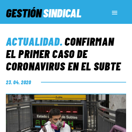
GESTIÓN
SINDICAL
ACTUALIDAD
ACTUALIDAD
.
CONFIRMAN
SERVICIOS SOCIALES
EL PRIMER CASO DE
CORONAVIRUS EN EL SUBTE
INFORMES ESPECIALES
23. 04. 2020
FUERA DE MEGÁFONO
EL LADO «G»