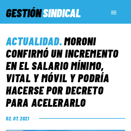
GESTIÓN
SINDICAL
ACTUALIDAD
ACTUALIDAD
.
MORONI
SERVICIOS SOCIALES
CONFIRMÓ UN INCREMENTO
EN EL SALARIO MÍNIMO,
INFORMES ESPECIALES
VITAL Y MÓVIL Y PODRÍA
HACERSE POR DECRETO
FUERA DE MEGÁFONO
PARA ACELERARLO
EL LADO «G»
02. 07. 2021