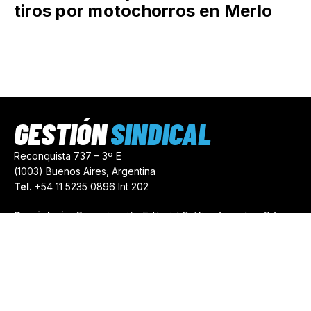
tiros por motochorros en Merlo
GESTIÓN
SINDICAL
Reconquista 737 – 3º E
(1003) Buenos Aires, Argentina
Tel.
+54 11 5235 0896 Int 202
Propietario:
Comunicación Editorial Gráfica Argentina S.A.
Número de Registro:
44103971
comercial@gestionsindical.com
redaccion@gestionsindical.com
Media Kit