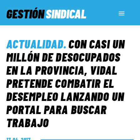
GESTIÓN
SINDICAL
ACTUALIDAD
ACTUALIDAD
.
CON CASI UN
SERVICIOS SOCIALES
MILLÓN DE DESOCUPADOS
EN LA PROVINCIA, VIDAL
INFORMES ESPECIALES
PRETENDE COMBATIR EL
DESEMPLEO LANZANDO UN
FUERA DE MEGÁFONO
PORTAL PARA BUSCAR
EL LADO «G»
TRABAJO
17. 04. 2017