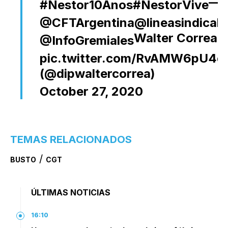
—
#Nestor10Anos
#NestorVive
@CFTArgentina
@lineasindical
Walter Correa
@InfoGremiales
pic.twitter.com/RvAMW6pU4q
(@dipwaltercorrea)
October 27, 2020
TEMAS RELACIONADOS
/
BUSTO
CGT
ÚLTIMAS NOTICIAS
16:10