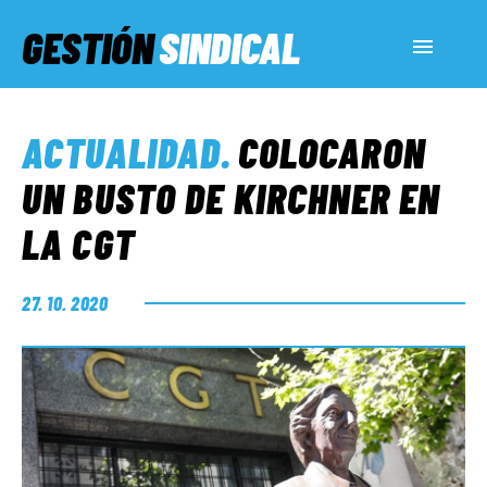
GESTIÓN
SINDICAL
ACTUALIDAD
ACTUALIDAD
.
COLOCARON
SERVICIOS SOCIALES
UN BUSTO DE KIRCHNER EN
LA CGT
INFORMES ESPECIALES
27. 10. 2020
FUERA DE MEGÁFONO
EL LADO «G»