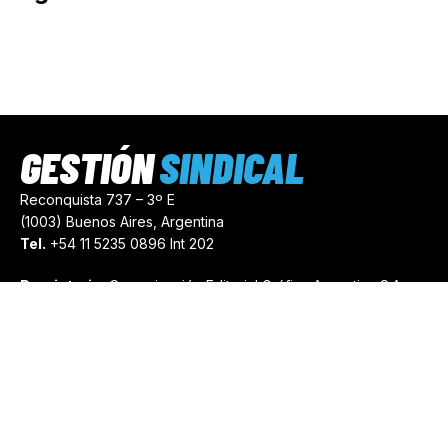
GESTIÓN
SINDICAL
Reconquista 737 – 3º E
(1003) Buenos Aires, Argentina
Tel.
+54 11 5235 0896 Int 202
Propietario:
Comunicación Editorial Gráfica Argentina S.A.
Número de Registro:
44103971
comercial@gestionsindical.com
redaccion@gestionsindical.com
Media Kit