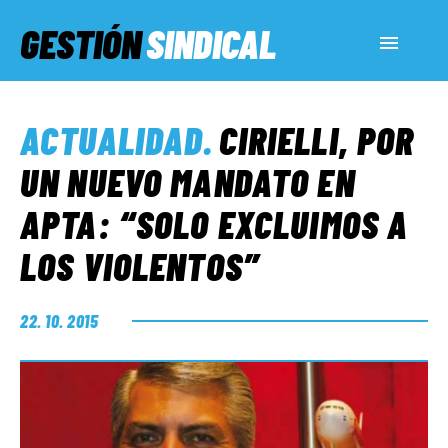
GESTIÓN
SINDICAL
ACTUALIDAD
ACTUALIDAD
.
CIRIELLI, POR
SERVICIOS SOCIALES
UN NUEVO MANDATO EN
APTA: “SOLO EXCLUIMOS A
INFORMES ESPECIALES
LOS VIOLENTOS”
FUERA DE MEGÁFONO
22. 10. 2015
EL LADO «G»