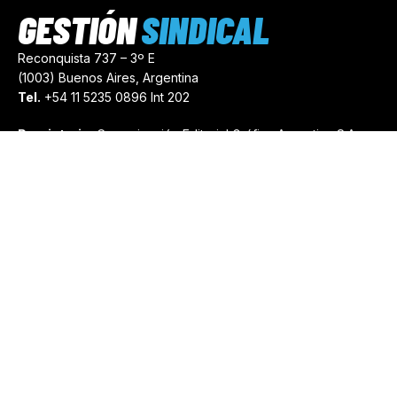
GESTIÓN
SINDICAL
Reconquista 737 – 3º E
(1003) Buenos Aires, Argentina
Tel.
+54 11 5235 0896 Int 202
Propietario:
Comunicación Editorial Gráfica Argentina S.A.
Número de Registro:
44103971
comercial@gestionsindical.com
redaccion@gestionsindical.com
Media Kit
Copyright © 2021.
Gestión Sindical. Todos Los Derechos
Reservados.
by