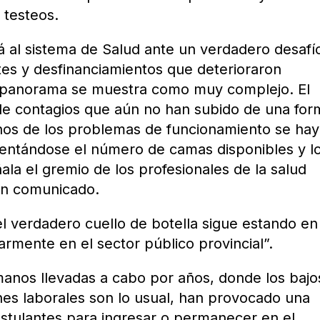
 testeos.
 al sistema de Salud ante un verdadero desafí
tes y desfinanciamientos que deterioraron
l panorama se muestra como muy complejo. El
 de contagios que aún no han subido de una for
nos de los problemas de funcionamiento se ha
entándose el número de camas disponibles y l
ala el gremio de los profesionales de la salud
un comunicado.
l verdadero cuello de botella sigue estando en
armente en el sector público provincial”.
manos llevadas a cabo por años, donde los bajo
ones laborales son lo usual, han provocado una
 postulantes para ingresar o permanecer en el