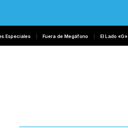
es Especiales
Fuera de Megáfono
El Lado «G»