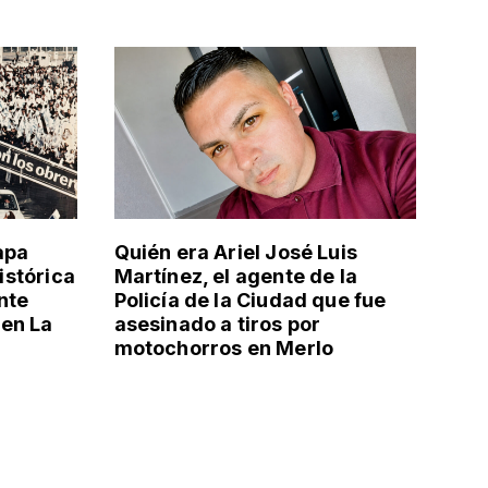
apa
Quién era Ariel José Luis
histórica
Martínez, el agente de la
nte
Policía de la Ciudad que fue
en La
asesinado a tiros por
motochorros en Merlo