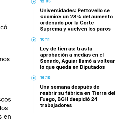
12:05
Universidades: Pettovello se
«comió» un 28% del aumento
ordenado por la Corte
icó
Suprema y vuelven los paros
10:11
Ley de tierras: tras la
aprobación a medias en el
 nos
Senado, Aguiar llamó a voltear
lo que queda en Diputados
16:10
Una semana después de
reabrir su fábrica en Tierra del
scos
Fuego, BGH despidió 24
trabajadores
los
s en