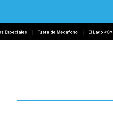
es Especiales
Fuera de Megáfono
El Lado «G»