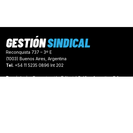
GESTIÓN
SINDICAL
Reconquista 737 – 3º E
(1003) Buenos Aires, Argentina
Tel.
+54 11 5235 0896 Int 202
Propietario:
Comunicación Editorial Gráfica Argentina S.A.
Número de Registro:
44103971
comercial@gestionsindical.com
redaccion@gestionsindical.com
Media Kit