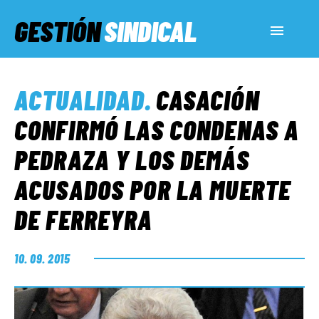
GESTIÓN
SINDICAL
ACTUALIDAD
ACTUALIDAD
.
CASACIÓN
SERVICIOS SOCIALES
CONFIRMÓ LAS CONDENAS A
PEDRAZA Y LOS DEMÁS
INFORMES ESPECIALES
ACUSADOS POR LA MUERTE
DE FERREYRA
FUERA DE MEGÁFONO
10. 09. 2015
EL LADO «G»