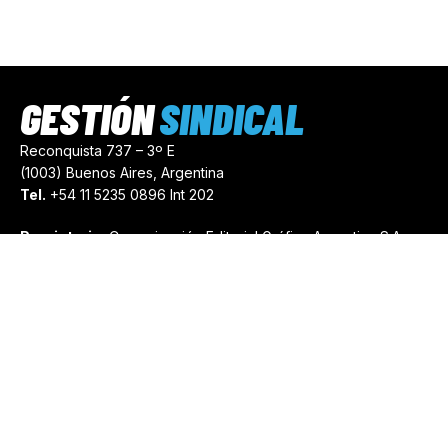
GESTIÓN
SINDICAL
Reconquista 737 – 3º E
(1003) Buenos Aires, Argentina
Tel.
+54 11 5235 0896 Int 202
Propietario:
Comunicación Editorial Gráfica Argentina S.A.
Número de Registro:
44103971
comercial@gestionsindical.com
redaccion@gestionsindical.com
Media Kit
Copyright © 2021.
Gestión Sindical. Todos Los Derechos