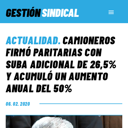
GESTIÓN
SINDICAL
ACTUALIDAD
ACTUALIDAD
.
CAMIONEROS
SERVICIOS SOCIALES
FIRMÓ PARITARIAS CON
SUBA ADICIONAL DE 26,5%
INFORMES ESPECIALES
Y ACUMULÓ UN AUMENTO
ANUAL DEL 50%
FUERA DE MEGÁFONO
06. 02. 2020
EL LADO «G»