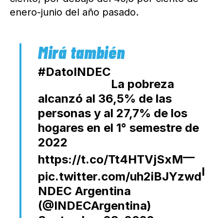
enero-junio del año pasado.
#DatoINDEC
La pobreza
alcanzó al 36,5% de las
personas y al 27,7% de los
hogares en el 1° semestre de
2022
—
https://t.co/Tt4HTVjSxM
I
pic.twitter.com/uh2iBJYzwd
NDEC Argentina
(@INDECArgentina)