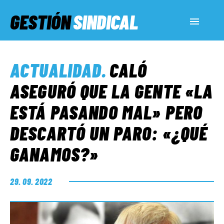
GESTIÓN
SINDICAL
ACTUALIDAD
ACTUALIDAD
.
CALÓ
SERVICIOS SOCIALES
ASEGURÓ QUE LA GENTE «LA
ESTÁ PASANDO MAL» PERO
INFORMES ESPECIALES
DESCARTÓ UN PARO: «¿QUÉ
GANAMOS?»
FUERA DE MEGÁFONO
29. 09. 2022
EL LADO «G»