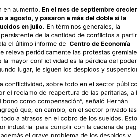
en en aumento.
En el mes de septiembre crecie
 a agosto, y pasaron a más del doble si la
cidos en julio.
En términos generales, la
ersistente de la cantidad de conflictos a partir
la el último informe del
Centro de Economía
ue releva periódicamente las protestas gremiale
e la mayor conflictividad es la pérdida del pode
gundo lugar, le siguen los despidos y suspensio
onflictividad, sobre todo en el sector público
r el reclamo de reapertura de las paritarias, a 
 al bono como compensación”, señaló Hernán
agregó que, en cambio, en el sector privado las
todo a atrasos en el cobro de los sueldos. Est
ctor industrial para cumplir con la cadena de pag
a además el grave problema de los despidos y