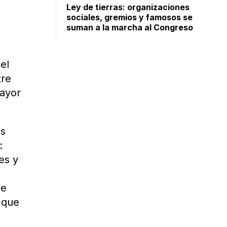
Ley de tierras: organizaciones
sociales, gremios y famosos se
suman a la marcha al Congreso
s
el
tre
mayor
as
:
es y
de
 que