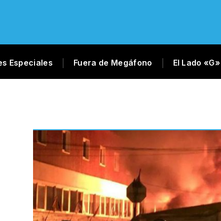
es Especiales
Fuera de Megáfono
El Lado «G»