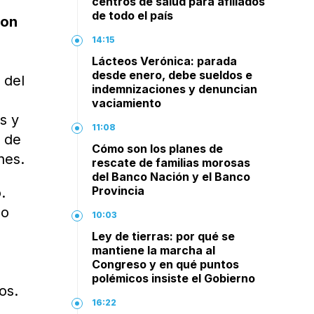
centros de salud para afiliados
de todo el país
ron
14:15
Lácteos Verónica: parada
desde enero, debe sueldos e
 del
indemnizaciones y denuncian
vaciamiento
s y
11:08
r de
Cómo son los planes de
nes.
rescate de familias morosas
del Banco Nación y el Banco
Provincia
.
lo
10:03
Ley de tierras: por qué se
mantiene la marcha al
Congreso y en qué puntos
o
polémicos insiste el Gobierno
os.
16:22