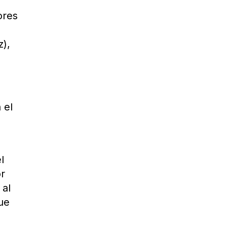
ores
z),
 el
l
or
 al
ue