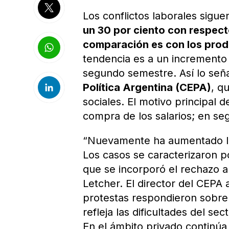
Los conflictos laborales sigu
un 30 por ciento con respecto
comparación es con los produ
tendencia es a un incremento p
segundo semestre. Así lo seña
Política Argentina (CEPA)
, q
sociales. El motivo principal d
compra de los salarios; en se
“Nuevamente ha aumentado la c
Los casos se caracterizaron po
que se incorporó el rechazo
Letcher. El director del CEPA 
protestas respondieron sobre 
refleja las dificultades del se
En el ámbito privado continú