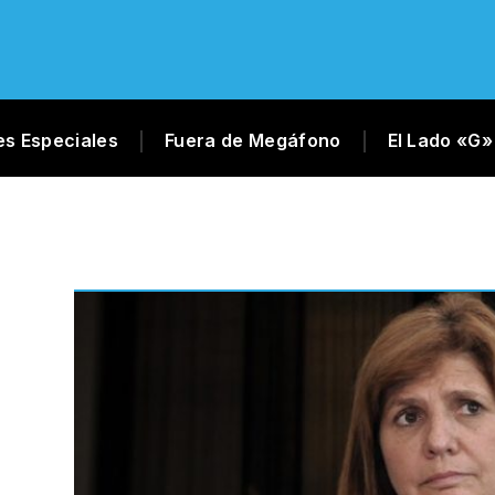
es Especiales
Fuera de Megáfono
El Lado «G»